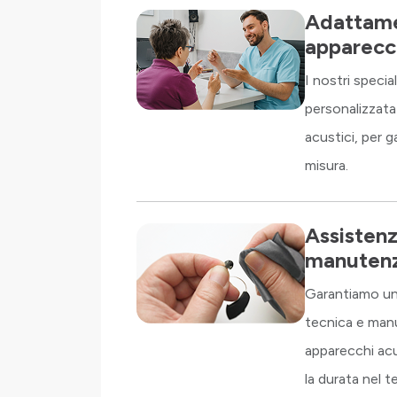
Adattame
apparecch
I nostri specia
personalizzata
acustici, per g
misura.
Assistenz
manuten
Garantiamo un 
tecnica e man
apparecchi acu
la durata nel 