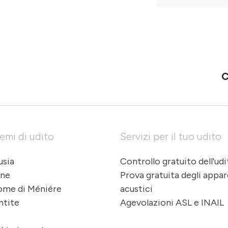
C
emi di udito
Servizi per il tuo udito
usia
Controllo gratuito dell'ud
ene
Prova gratuita degli appa
ome di Méniére
acustici
ntite
Agevolazioni ASL e INAIL