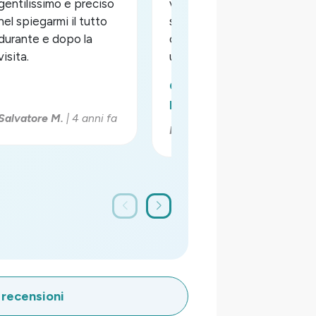
gentilissimo e preciso
visita,medici
nel spiegarmi il tutto
specialisti è cordiali ..
durante e dopo la
consiglio a tutti per
visita.
una visita con loro...
Continua a
leggere...
Salvatore M.
| 4 anni fa
Nogarino S.
| 4 anni fa
 recensioni