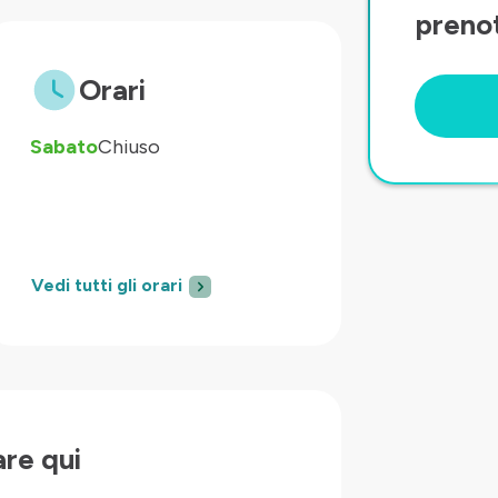
prenot
Orari
Sabato
Chiuso
Vedi tutti gli orari
are qui