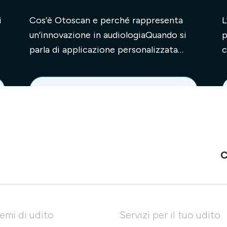
i
Cos’è Otoscan e perché rappresenta
L
un’innovazione in audiologiaQuando si
p
parla di applicazione personalizzata
c
degli apparecchi acustici la parola d’or...
d
Leggi l'articolo
C
emi di udito
Servizi per il tuo udito