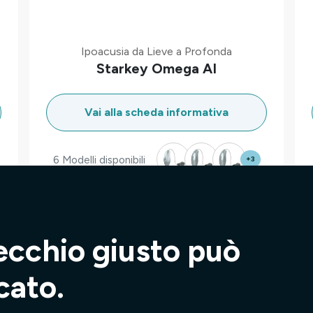
Ipoacusia da Lieve a Profonda
Starkey Omega AI
Vai alla scheda informativa
6 Modelli disponibili
+3
1
‹
2
›
ecchio giusto può
cato.