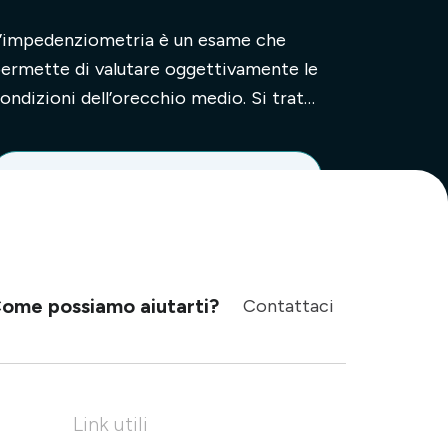
svolge
’impedenziometria è un esame che
ermette di valutare oggettivamente le
ondizioni dell’orecchio medio. Si tratta
ella parte dell’orecchio che conti...
Leggi l'articolo
ome possiamo aiutarti?
Contattaci
Link utili