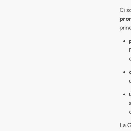
Ci s
prom
princ
La G