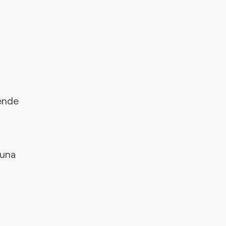
tende
 una