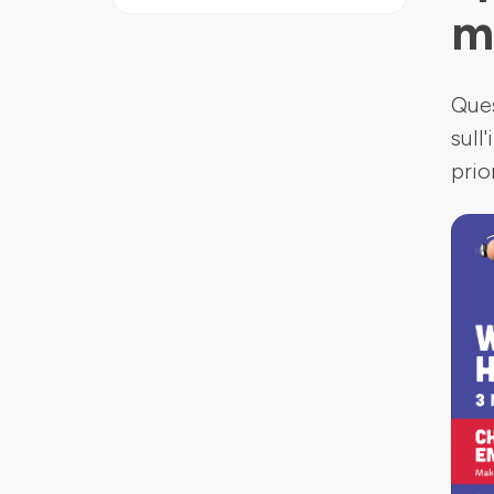
m
Ques
sull
prio