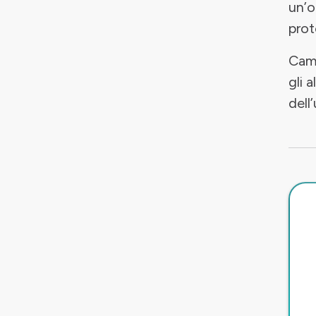
un’o
prot
Camb
gli 
dell