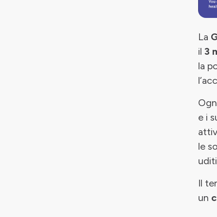
La
G
il
3 
la p
l’ac
Ogni
e i 
atti
le s
uditi
Il t
un
c