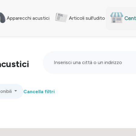
Centr
Apparecchi acustici
Articoli sull'udito
acustici
onibili
Cancella filtri