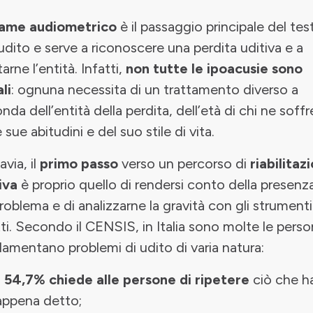
ame audiometrico
è il passaggio principale del tes
’udito e serve a riconoscere una perdita uditiva e a
tarne l’entità. Infatti,
non tutte le ipoacusie sono
li
: ognuna necessita di un trattamento diverso a
nda dell’entità della perdita, dell’età di chi ne soffr
e sue abitudini e del suo stile di vita.
avia, il
primo passo
verso un percorso di
riabilitaz
iva
è proprio quello di rendersi conto della presenza
roblema e di analizzarne la gravità con gli strumenti
ti. Secondo il CENSIS, in Italia sono molte le pers
lamentano problemi di udito di varia natura:
l
54,7%
chiede alle persone di ripetere
ciò che h
appena detto;