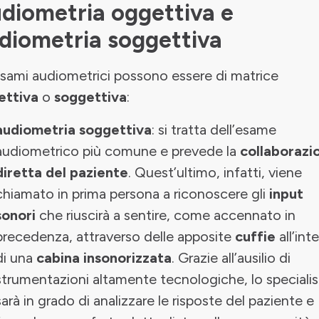
diometria oggettiva e
diometria soggettiva
esami audiometrici possono essere di matrice
ettiva
o
soggettiva
:
audiometria soggettiva
: si tratta dell’esame
audiometrico più comune e prevede la
collaborazi
diretta del paziente
. Quest’ultimo, infatti, viene
chiamato in prima persona a riconoscere gli
input
sonori
che riuscirà a sentire, come accennato in
precedenza, attraverso delle apposite
cuffie
all’int
di una
cabina insonorizzata
. Grazie all’ausilio di
strumentazioni altamente tecnologiche, lo specialis
sarà in grado di analizzare le risposte del paziente e