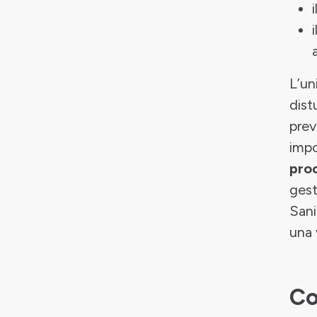
i
i
L’un
dist
prev
impo
pro
gest
Sani
una 
Co