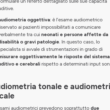
formulare un referto dettagliato sulle sue capacità
uditive.
audiometria oggettiva
: è l’esame audiometrico
riservato ai pazienti impossibilitati a comunicare
verbalmente tra cui
neonati
e persone affette da
disabilità o gravi patologie
. In questo caso, lo
specialista si avvale di strumentazioni in grado di
misurare oggettivamente
le risposte del
sistema
uditivo
e cerebrali
rispetto a determinati input sono
diometria tonale e audiometr
cale
esami audiometrici prevedono soprattutto
due