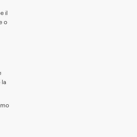
e il
e o
e
 la
amo