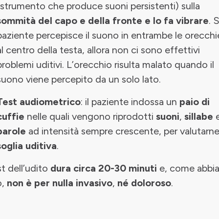
(strumento che produce suoni persistenti) sulla
sommità del capo e della fronte e lo fa vibrare
. S
paziente percepisce il suono in entrambe le orecchi
al centro della testa, allora non ci sono effettivi
problemi uditivi. L’orecchio risulta malato quando il
suono viene percepito da un solo lato.
Test audiometrico
: il paziente indossa un
paio di
cuffie
nelle quali vengono riprodotti
suoni
,
sillabe
parole
ad intensità sempre crescente, per valutarne
soglia uditiva
.
est dell’udito
dura circa 20-30 minuti
e, come abbi
o,
non è per nulla invasivo
,
né doloroso
.