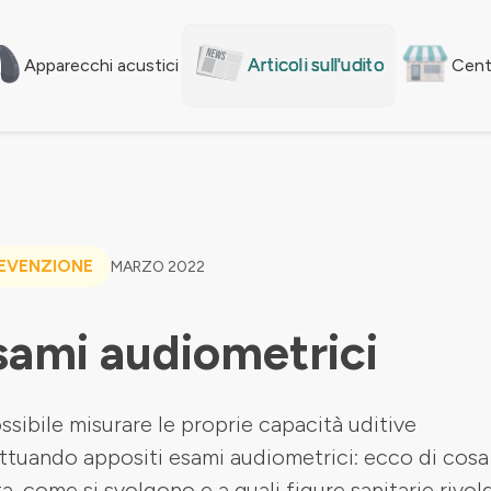
Articoli sull'udito
Apparecchi acustici
Centr
EVENZIONE
MARZO 2022
sami audiometrici
ssibile misurare le proprie capacità uditive
ttuando appositi esami audiometrici: ecco di cosa 
ta, come si svolgono e a quali figure sanitarie rivol