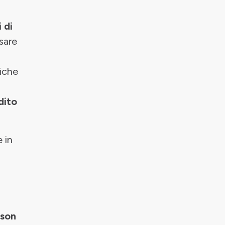
 di
sare
tiche
dito
e in
ason