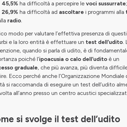
l
45,5%
ha difficoltà a percepire le
voci sussurrate
;
l
26,9%
ha difficoltà ad
ascoltare
i programmi alla
alla
radio
.
ico modo per valutare l’effettiva presenza di questi
urbi e la loro entità è effettuare un
test dell’udito
. 
enzione, quando si parla di udito, è di fondamental
rtanza poiché l’
ipoacusia o calo dell’udito
è un
cesso graduale
, che più avanza, più diventa difficil
ire. Ecco perché anche l’Organizzazione Mondiale d
tà si raccomanda di eseguire un test dell’udito al
volta all’anno presso un centro acustici specializzat
me si svolge il test dell’udito