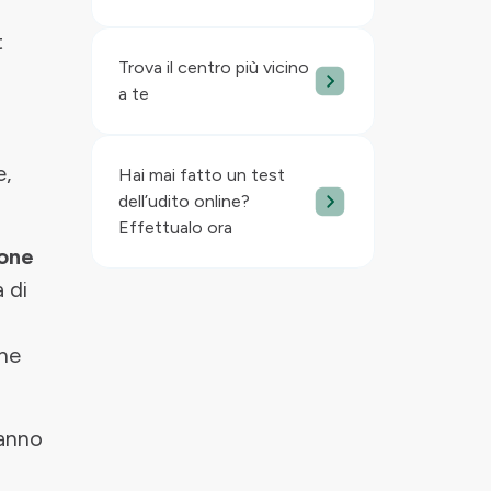
t
Trova il centro più vicino
a te
e,
Hai mai fatto un test
dell’udito online?
Effettualo ora
ione
 di
one
anno