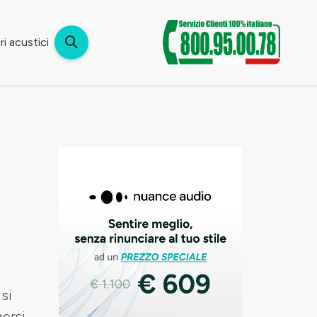
i acustici
si
gersi