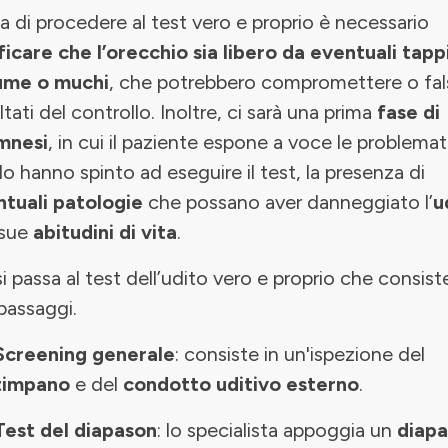
a di procedere al test vero e proprio è necessario
ficare che l’orecchio sia libero da eventuali tappi
ume o muchi
, che potrebbero compromettere o fal
sultati del controllo. Inoltre, ci sarà una prima
fase di
mnesi
, in cui il paziente espone a voce le problema
lo hanno spinto ad eseguire il test, la presenza di
tuali patologie
che possano aver danneggiato l’
u
 sue
abitudini di vita
.
si passa al test dell’udito vero e proprio che consist
 passaggi.
Screening generale
: consiste in un'ispezione del
timpano
e del
condotto uditivo esterno
.
Test del diapason
: lo specialista appoggia un
diap