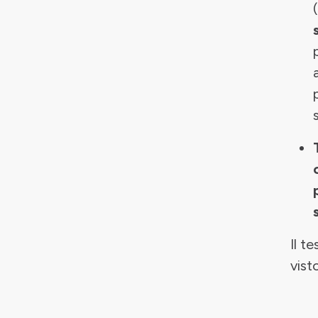
Il t
vist