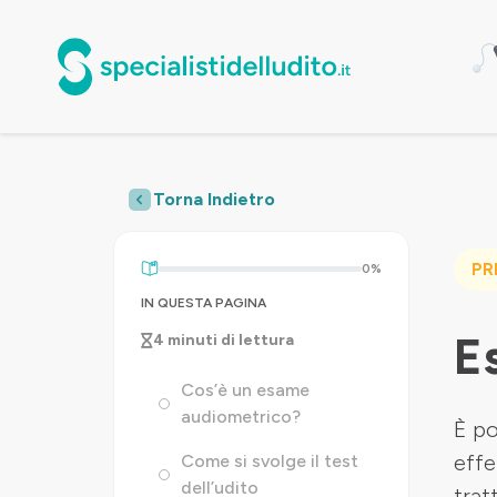
Torna Indietro
PR
0%
IN QUESTA PAGINA
E
4 minuti di lettura
Cos’è un esame
audiometrico?
È po
effe
Come si svolge il test
dell’udito
trat