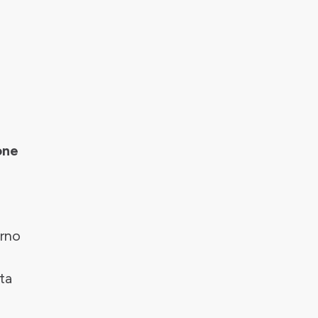
one
erno
ta