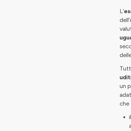
L’
es
dell
valu
ugua
seco
dell
Tutt
udit
un p
adat
che 
i