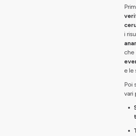
Prim
veri
cer
i ri
ana
che 
even
e le
Poi 
vari