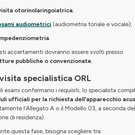
visita otorinolaringoiatrica
;
esami audiometrici
(audiometria tonale e vocale);
impedenziometria
.
ti accertamenti dovranno essere svolti presso
utture pubbliche o convenzionate
.
visita specialistica ORL
li esami confermano i requisiti, lo specialista compi
li ufficiali per la richiesta dell’apparecchio acu
itamente l’Allegato A o il Modello 03, a seconda del
one di residenza).
nte questa fase, bisogna scegliere tra: