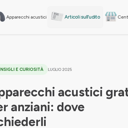
Articoli sull'udito
Apparecchi acustici
Centr
NSIGLI E CURIOSITÀ
LUGLIO 2025
pparecchi acustici grat
er anziani: dove
chiederli