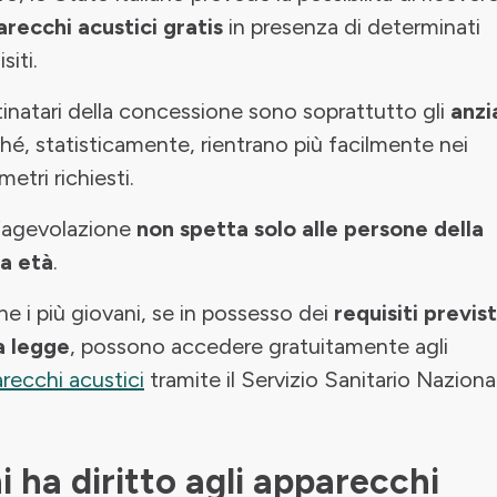
recchi acustici gratis
in presenza di determinati
siti.
inatari della concessione sono soprattutto gli
anzi
hé, statisticamente, rientrano più facilmente nei
metri richiesti.
’agevolazione
non spetta solo alle persone della
a età
.
e i più giovani, se in possesso dei
requisiti previst
a legge
, possono accedere gratuitamente agli
recchi acustici
tramite il Servizio Sanitario Naziona
i ha diritto agli apparecchi