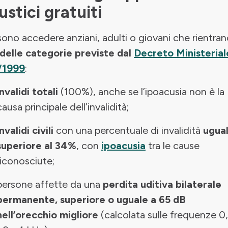
ustici gratuiti
ono accedere anziani, adulti o giovani che rientra
delle categorie previste dal
Decreto Ministerial
/1999
:
invalidi totali
(100%), anche se l’ipoacusia non è la
causa principale dell’invalidità;
invalidi civili
con una percentuale di invalidità
ugua
superiore al 34%
, con
ipoacusia
tra le cause
riconosciute;
persone affette da una
perdita uditiva bilaterale
permanente, superiore o uguale a 65 dB
nell’orecchio migliore
(calcolata sulle frequenze 0,