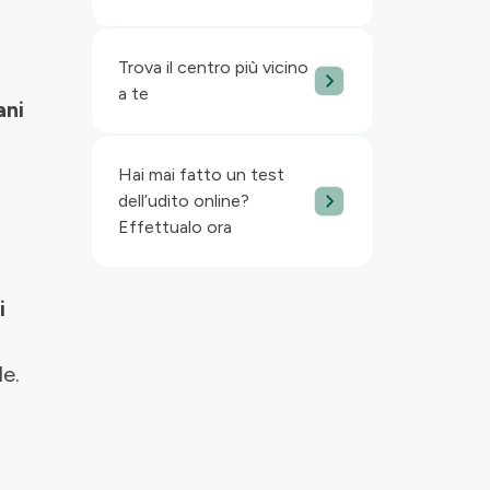
Trova il centro più vicino
a te
ani
Hai mai fatto un test
dell’udito online?
Effettualo ora
i
le.