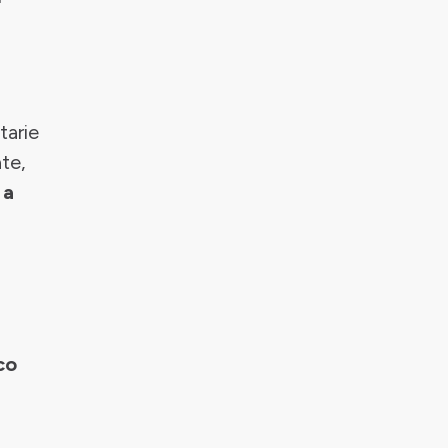
tarie
ate,
 a
co