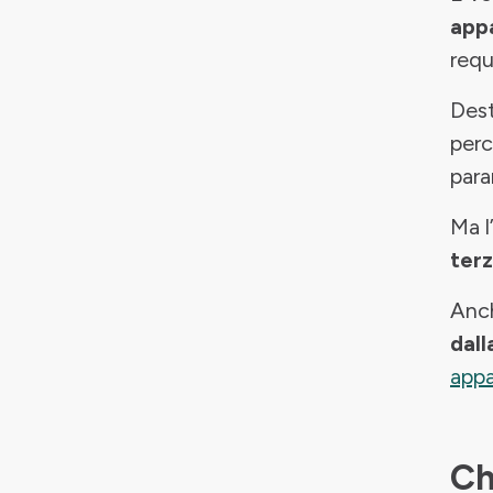
appa
requi
Dest
perc
para
Ma l
terz
Anch
dall
appa
Ch