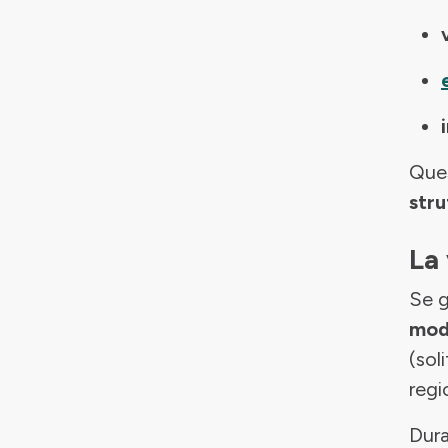
Ques
str
La 
Se g
modu
(sol
regi
Dura