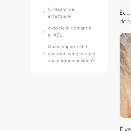
Gli esami da
Ecco
effettuare
doc
Invio della domanda
all’ASL
Quale apparecchio
acustico scegliere per
una persona anziana?
È ve