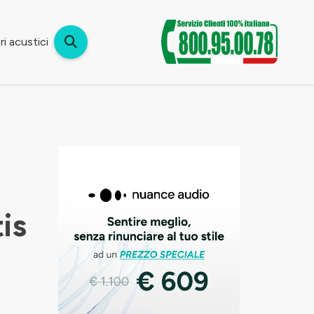
i acustici
is