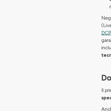
Negl
(Liv
DCP
gara
inc
tecn
Do
Il p
spec
Anch