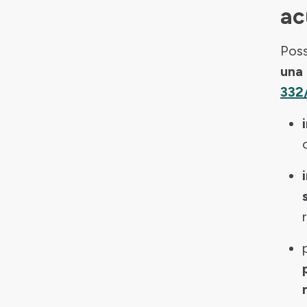
ac
Poss
una 
332