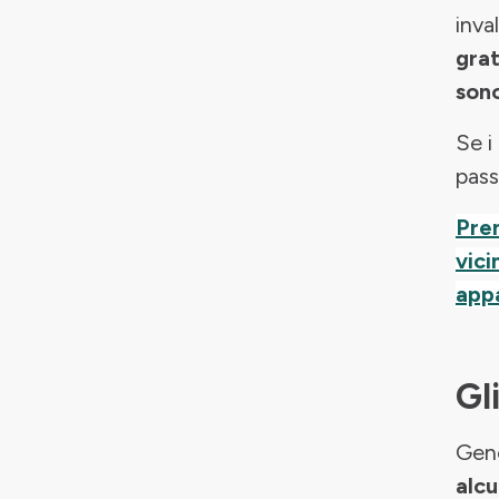
inva
grat
sono
Se i
pass
Pren
vici
appa
Gl
Gene
alcu