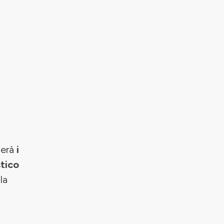
lerà
i
stico
la