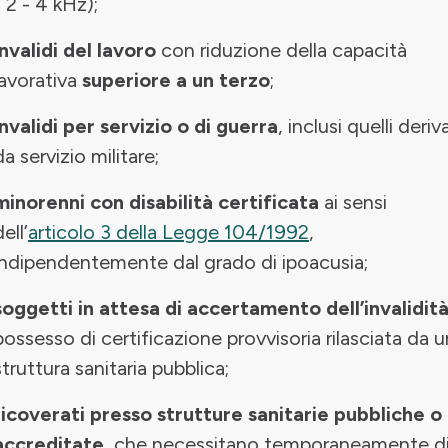
- 2 - 4 kHz);
invalidi del lavoro
con riduzione della capacità
lavorativa
superiore a un terzo
;
invalidi per servizio o di guerra
, inclusi quelli deriv
da servizio militare;
minorenni con disabilità certificata
ai sensi
ell’
articolo 3 della Legge 104/1992
,
indipendentemente dal grado di ipoacusia;
soggetti in attesa di accertamento dell’invalidit
possesso di certificazione provvisoria rilasciata da 
struttura sanitaria pubblica;
ricoverati presso strutture sanitarie pubbliche o
accreditate
, che necessitano temporaneamente d