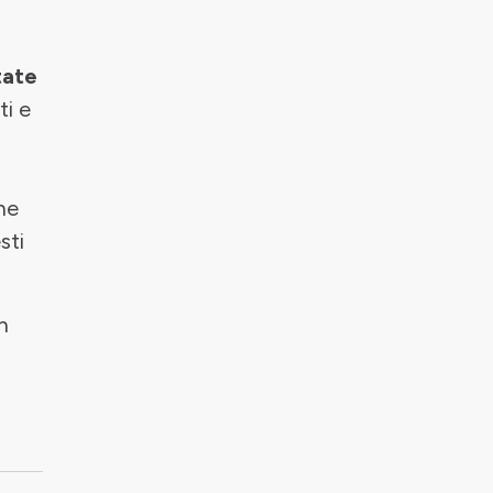
tate
ti e
he
sti
n