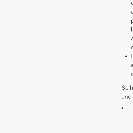
Se h
uno d
"