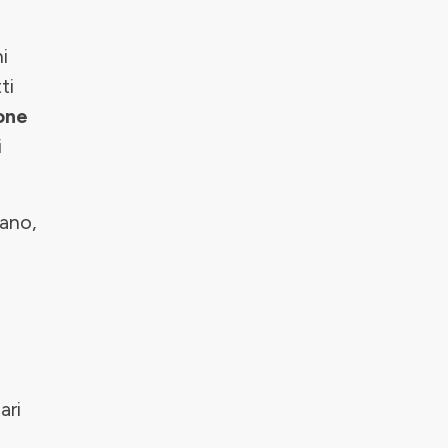
i
ti
sone
i
iano,
ari