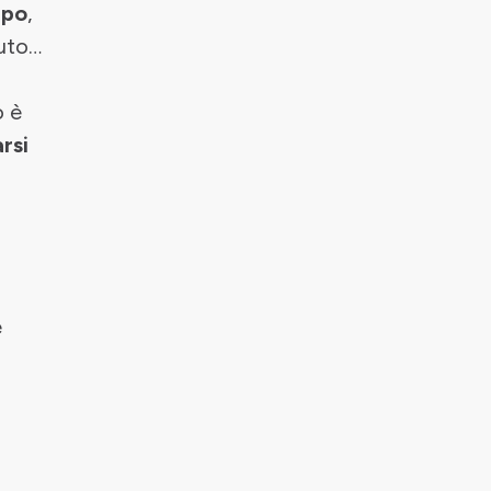
ipo
,
auto…
o è
rsi
e