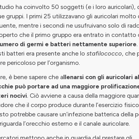
tudio ha coinvolto 50 soggetti (e i loro auricolari), d
ue gruppi. I primi 25 utilizzavano gli auricolari molto 
uente, mentre i secondi ne usufruivano solo di rado
operto che il primo gruppo era entrato in contatto
numero di germi e batteri nettamente superiore
.
ti batteri era presente anche lo
stafilococco
, che 
re pericoloso per l’organismo.
tre, è bene sapere che a
llenarsi con gli auricolari a
chie può portare ad una maggiore prolificazion
eri nocivi
. Ciò avviene a causa della maggiore quan
udore che il corpo produce durante l’esercizio fisico
to potrebbe causare un’infezione batterica della p
riguarda l’orecchio esterno e il canale auricolare.
cercatori mettono anche in guardia dal prestare gli