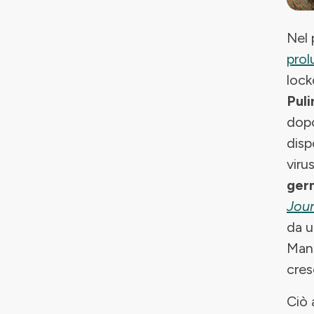
Nel 
prol
lock
Puli
dopo
disp
viru
germ
Jour
da u
Mani
cres
Ciò 