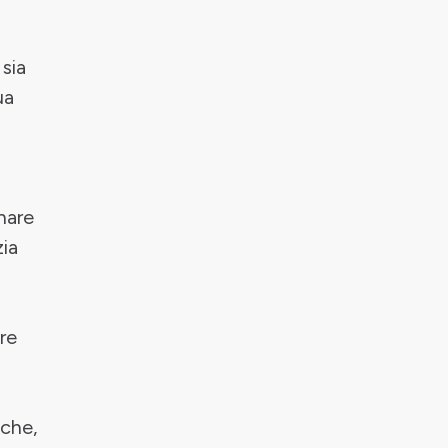
 sia
ua
nare
zia
re
iche,