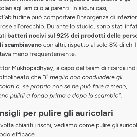
olari agli amici o ai parenti. In alcuni casi,
t’abitudine può comportare l’insorgenza di infezion
rose all’orecchio. Durante lo studio, sono stati infat
ati
batteri nocivi sul 92% dei prodotti delle per
li scambiavano
con altri, rispetto al solo 8% di chi l
stava meno frequentemente.
ottor Mukhopadhyay, a capo del team di ricerca ind
ottolineato che
“È meglio non condividere gli
colari o, se proprio non se ne può fare a meno,
no pulirli a fondo prima e dopo lo scambio”
.
sigli per pulire gli auricolari
volta chiariti i rischi, vediamo come pulire gli auricol
odo efficace.