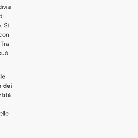
ivisi
di
. Si
 con
 Tra
può
lle
e dei
tità
.
elle