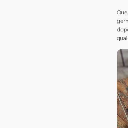
Ques
germ
dopo
qual