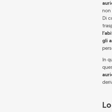
auri
non 
Di c
tras
l’ab
gli 
perso
In q
ques
auri
deri
Lo