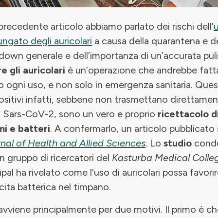
precedente articolo abbiamo parlato dei rischi dell’
ungato degli auricolari
a causa della quarantena e d
down generale e dell’importanza di un’accurata puli
re gli auricolari
è un’operazione che andrebbe fatt
 ogni uso, e non solo in emergenza sanitaria. Ques
ositivi infatti, sebbene non trasmettano direttament
s Sars-CoV-2, sono un vero e proprio
ricettacolo d
i e batteri
. A confermarlo, un articolo pubblicato 
nal of Health and Allied Sciences
.
Lo
studio
cond
n gruppo di ricercatori del
Kasturba Medical Colle
pal ha rivelato come l’uso di auricolari possa favorir
cita batterica nel timpano.
avviene principalmente per due motivi. Il primo è c