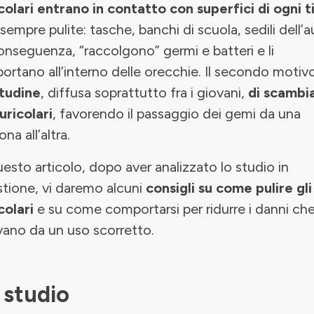
colari entrano in contatto con superfici di ogni t
sempre pulite: tasche, banchi di scuola, sedili dell’
onseguenza, “raccolgono” germi e batteri e li
portano all’interno delle orecchie. Il secondo motiv
itudine
, diffusa soprattutto fra i giovani,
di scambia
auricolari
, favorendo il passaggio dei gemi da una
na all’altra.
uesto articolo, dopo aver analizzato lo studio in
tione, vi daremo alcuni
consigli su come pulire gli
colari
e su come comportarsi per ridurre i danni ch
vano da un uso scorretto.
 studio