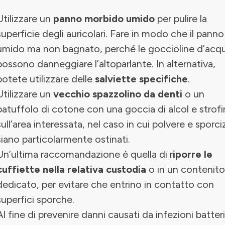
Utilizzare un
panno morbido umido
per pulire la
superficie degli auricolari. Fare in modo che il panno
umido ma non bagnato, perché le goccioline d’acq
possono danneggiare l’altoparlante. In alternativa,
potete utilizzare delle
salviette specifiche
.
Utilizzare un
vecchio spazzolino da denti
o un
batuffolo di cotone con una goccia di alcol e strofi
sull’area interessata, nel caso in cui polvere e sporci
siano particolarmente ostinati.
Un’ultima raccomandazione è quella di r
iporre le
cuffiette nella relativa custodia
o in un contenito
dedicato, per evitare che entrino in contatto con
superfici sporche.
Al fine di prevenire danni causati da infezioni batter