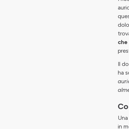
auric
ques
dolo
trov
che 
pre
Il d
ha s
auri
alme
Con
Una 
in m