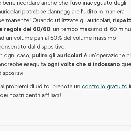
è bene ricordare anche che l’uso inadeguato degli
auricolari potrebbe danneggiare l’udito in maniera
permanente! Quando utilizzate gli auricolari,
rispet
la regola del 60/60
: un tempo massimo di 60 minu
ad un volume pari al 60% del volume massimo
consentito dal dispositivo.
In ogni caso,
pulire gli auricolari
è un’operazione c
andrebbe eseguita
ogni volta che si indossano
que
dispositivi.
ai problemi di udito, prenota un
controllo gratuito
i
ei nostri centri affiliati!