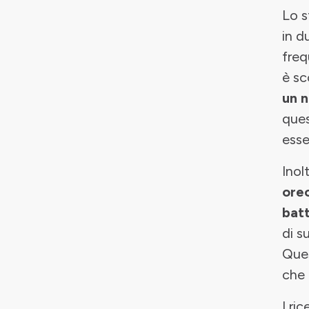
Lo s
in d
freq
è sc
un 
ques
esse
Inol
orec
batt
di s
Ques
che 
I ri