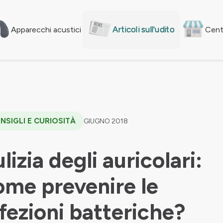
Articoli sull'udito
Apparecchi acustici
Centr
NSIGLI E CURIOSITÀ
GIUGNO 2018
lizia degli auricolari:
ome prevenire le
nfezioni batteriche?