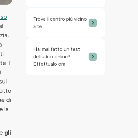
uso
Trova il centro più vicino
el
a te
zia
.
a
Hai mai fatto un test
ti
dell’udito online?
e il
Effettualo ora
i
sul
otto
ge
di
e la
he
gli