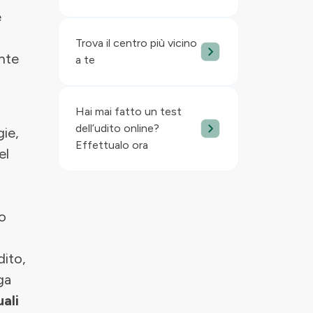
e
Trova il centro più vicino
ente
a te
Hai mai fatto un test
dell’udito online?
gie,
Effettualo ora
el
to
dito,
ga
ali