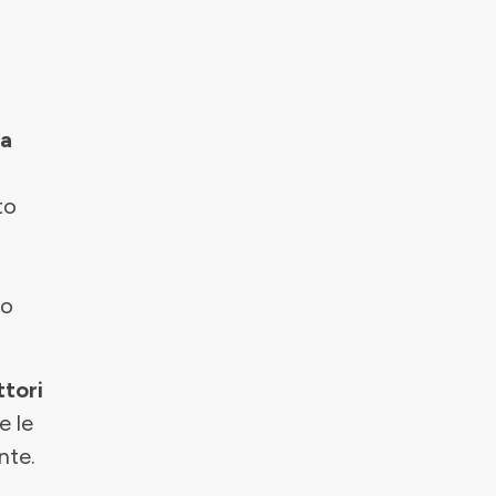
 a
to
 o
ttori
e le
nte.