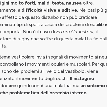
igini molto forti, mal di testa, nausea
oltre,
iamente, a
difficoltà visive e uditive
. Nei casi più g
è affetto da questo disturbo non può praticare
rminati tipi di sport a causa dei problemi di equilibri
comporta. Non è il caso di
Ettore Canestrini
, il
atore di rugby che soffre di questa malattia fin dal
ita.
istema vestibolare invia i segnali di movimento ai neu
controllano i movimenti oculari e muscolari. Per qu
i sono dei problemi al livello del vestibolo, viene
uenzato il movimento degli occhi.
Il nistagmo
ibolare
quindi non
è
una malattia, ma
un sintomo 
che problematica dell’orecchio interno
.