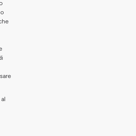
so
lo
che
e
di
ssare
 al