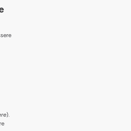
e
ssere
ere
).
re