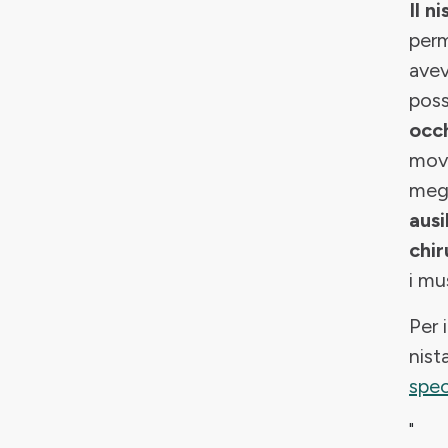
Il n
perm
avev
poss
occh
movi
megl
ausi
chi
i mu
Per 
nist
spec
"