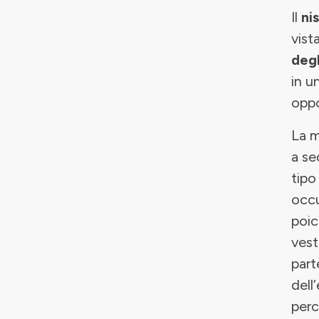
Il
ni
vist
degl
in u
oppo
La m
a se
tipo
occu
poic
vest
part
dell
per