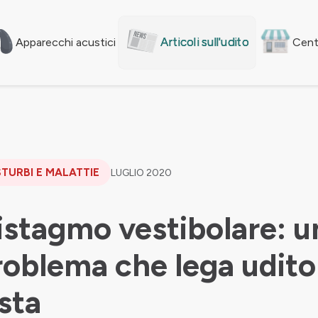
Articoli sull'udito
Apparecchi acustici
Centr
STURBI E MALATTIE
LUGLIO 2020
istagmo vestibolare: u
roblema che lega udito
sta