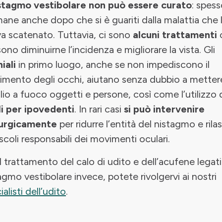
istagmo vestibolare non può essere curato
: spes
ane anche dopo che si è guariti dalla malattia che 
a scatenato. Tuttavia, ci sono
alcuni trattamenti
ono diminuirne l’incidenza e migliorare la vista. Gli
iali
in primo luogo, anche se non impediscono il
mento degli occhi, aiutano senza dubbio a metter
io a fuoco oggetti e persone, così come l’utilizzo 
li per ipovedenti
. In rari casi
si può intervenire
rurgicamente
per ridurre l’entità del nistagmo e rila
scoli responsabili dei movimenti oculari.
il trattamento del calo di udito e dell’acufene legati
agmo vestibolare invece, potete rivolgervi ai nostri
ialisti dell’udito
.