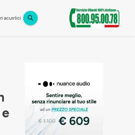
i acustici
n
 e