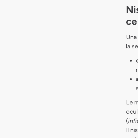
Ni
ce
Una 
la s
Le m
ocul
(
inf
Il n