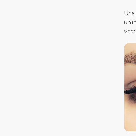
Una 
un'i
vest