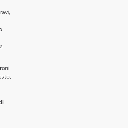
ravi,
o
la
roni
esto,
di