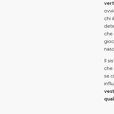
vert
ovv
chi 
dete
che 
gioc
nasc
Il s
che 
se c
infl
vest
qual