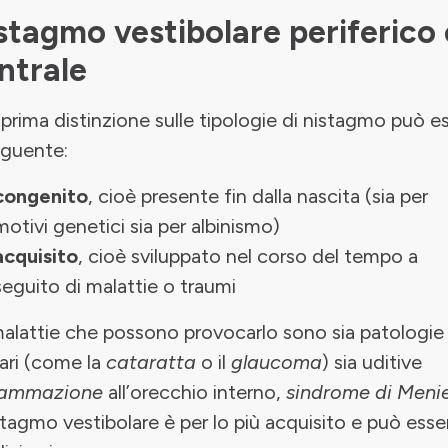
stagmo vestibolare periferico 
ntrale
prima distinzione sulle tipologie di nistagmo può e
eguente:
congenito
, cioè presente fin dalla nascita (sia per
motivi genetici sia per albinismo)
acquisito
, cioè sviluppato nel corso del tempo a
seguito di malattie o traumi
alattie che possono provocarlo sono sia patologie
ari (come la
cataratta
o il
glaucoma
) sia uditive
iammazione
all’orecchio interno,
sindrome di Meni
istagmo vestibolare è per lo più acquisito e può esse