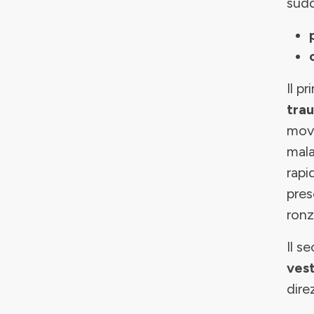
sudd
Il p
trau
movi
mala
rapid
pres
ronz
Il s
vest
dire