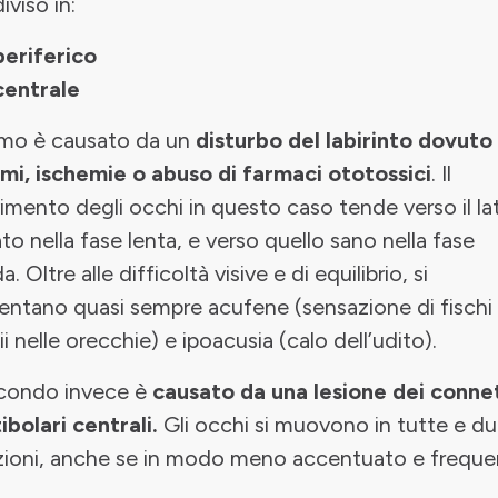
iviso in:
periferico
centrale
rimo è causato da un
disturbo del labirinto dovuto
mi, ischemie o abuso di farmaci ototossici
. Il
mento degli occhi in questo caso tende verso il la
to nella fase lenta, e verso quello sano nella fase
a. Oltre alle difficoltà visive e di equilibrio, si
entano quasi sempre acufene (sensazione di fischi
ii nelle orecchie) e ipoacusia (calo dell’udito).
econdo invece è
causato da una lesione dei conne
ibolari centrali.
Gli occhi si muovono in tutte e du
zioni, anche se in modo meno accentuato e freque