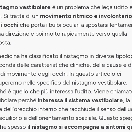
stagmo vestibolare
è un problema che lega udito 
a. Si tratta di un
movimento ritmico e involontario
i occhi
che porta i bulbi oculari a spostarsi lentam
na direzione e poi molto rapidamente verso quella
sta.
edicina ha classificato il nistagmo in diverse tipolo
conda delle caratteristiche cliniche, delle cause e d
 di movimento degli occhi. In questo articolo ci
peremo nello specifico del nistagmo vestibolare,
hé è quello che più interessa l’udito. Viene chiama
ibolare perché
interessa il sistema vestibolare
, la
e dell’orecchio interno che racchiude il senso dell’u
’equilibrio e dell’orientamento spaziale. Questo spie
ché spesso
il nistagmo si accompagna a sintomi qu